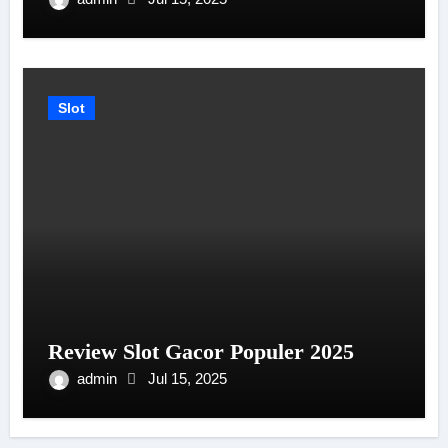
Slot
Review Slot Gacor Populer 2025
admin
Jul 15, 2025