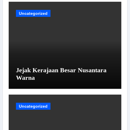
Uncategorized
Jejak Kerajaan Besar Nusantara
Warna
Uncategorized