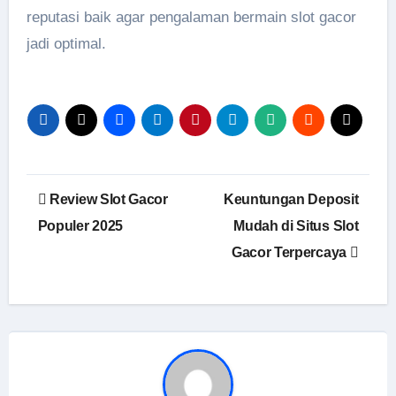
reputasi baik agar pengalaman bermain slot gacor
jadi optimal.
Post
Review Slot Gacor
Keuntungan Deposit
navigation
Populer 2025
Mudah di Situs Slot
Gacor Terpercaya