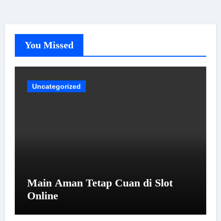
You Missed
Uncategorized
Main Aman Tetap Cuan di Slot
Online