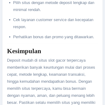
Pilih situs dengan metode deposit lengkap dan
minimal rendah.
Cek layanan customer service dan kecepatan
respon.
Perhatikan bonus dan promo yang ditawarkan.
Kesimpulan
Deposit mudah di situs slot gacor terpercaya
memberikan banyak keuntungan mulai dari proses
cepat, metode lengkap, keamanan transaksi,
hingga kemudahan mendapatkan bonus. Dengan
memilih situs terpercaya, kamu bisa bermain
dengan nyaman, aman, dan peluang menang lebih
besar. Pastikan selalu memilih situs yang memiliki