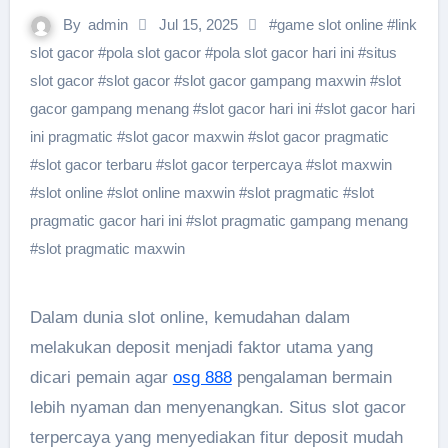
By
admin
Jul 15, 2025
#
game slot online
#
link
slot gacor
#
pola slot gacor
#
pola slot gacor hari ini
#
situs
slot gacor
#
slot gacor
#
slot gacor gampang maxwin
#
slot
gacor gampang menang
#
slot gacor hari ini
#
slot gacor hari
ini pragmatic
#
slot gacor maxwin
#
slot gacor pragmatic
#
slot gacor terbaru
#
slot gacor terpercaya
#
slot maxwin
#
slot online
#
slot online maxwin
#
slot pragmatic
#
slot
pragmatic gacor hari ini
#
slot pragmatic gampang menang
#
slot pragmatic maxwin
Dalam dunia slot online, kemudahan dalam
melakukan deposit menjadi faktor utama yang
dicari pemain agar
osg 888
pengalaman bermain
lebih nyaman dan menyenangkan. Situs slot gacor
terpercaya yang menyediakan fitur deposit mudah